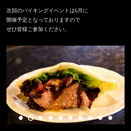
次回のバイキングイベントは6月に
開催予定となっておりますので
ぜひ皆様ご参加ください。
1
2
3
4
5
6
7
8
9
10