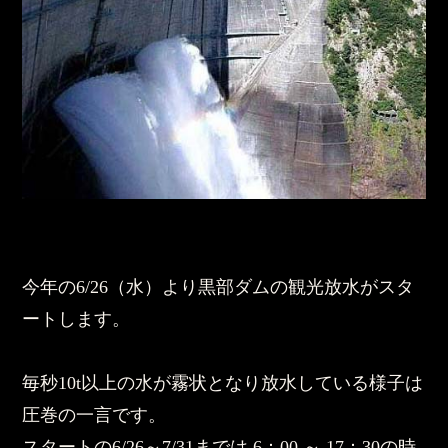
今年の6/26（水）より黒部ダムの観光放水がスタ
ートします。
毎秒10t以上の水が霧状となり放水している様子は
圧巻の一言です。
スタートの6/26～7/31までは 6：00 ～ 17：30の時