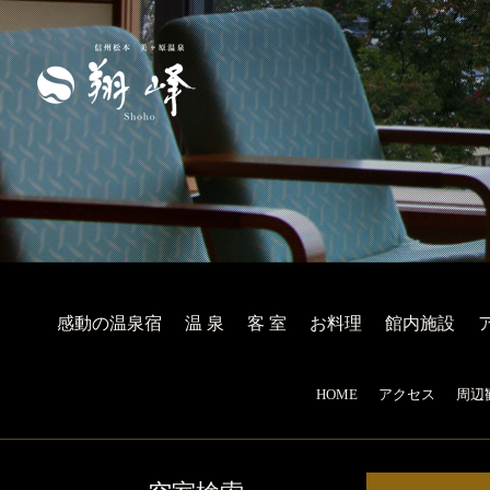
感動の温泉宿
温 泉
客 室
お料理
館内施設
HOME
アクセス
周辺