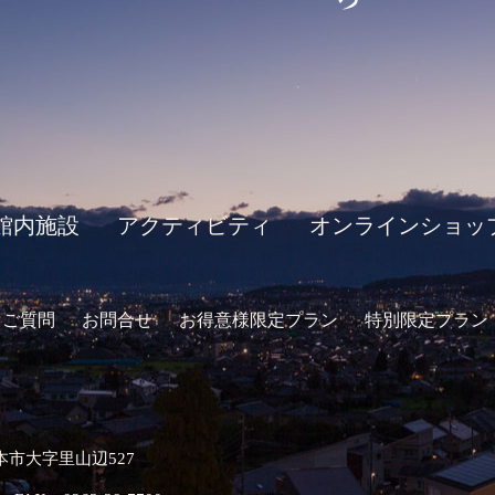
館内施設
アクティビティ
オンラインショッ
るご質問
お問合せ
お得意様限定プラン
特別限定プラン
松本市大字里山辺527