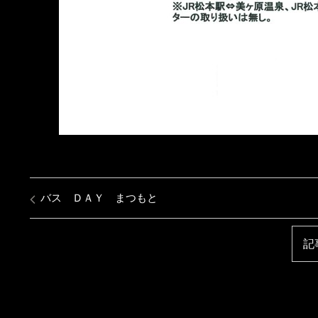
バス ＤＡＹ まつもと
記