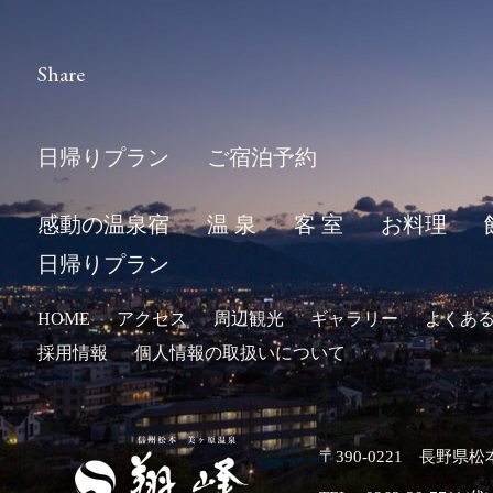
Share
日帰りプラン
ご宿泊予約
感動の温泉宿
温 泉
客 室
お料理
日帰りプラン
HOME
アクセス
周辺観光
ギャラリー
よくあ
採用情報
個人情報の取扱いについて
〒390-0221 長野県