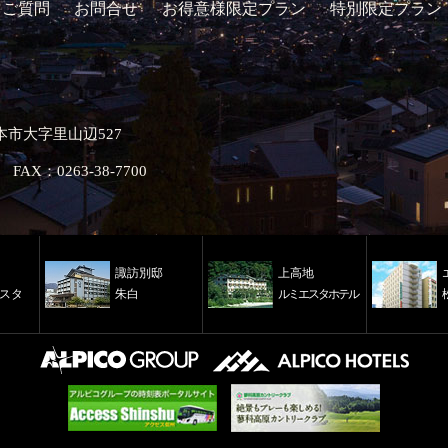
るご質問
お問合せ
お得意様限定プラン
特別限定プラン
松本市大字里山辺527
FAX：0263-38-7700
諏訪別邸
上高地
スタ
朱白
ルミエスタホテル